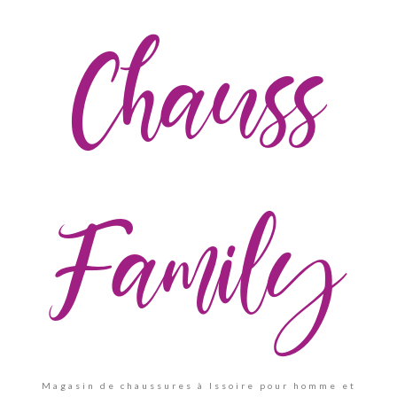
Chauss
Family
Magasin de chaussures à Issoire pour homme et