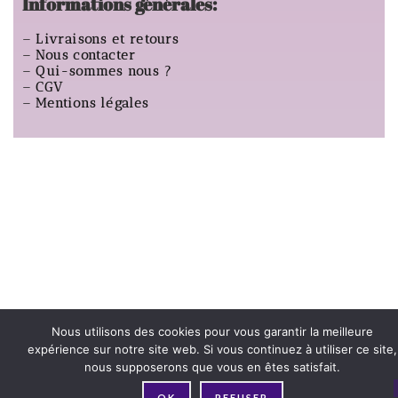
Informations générales:
–
Livraisons et retours
–
Nous contacter
–
Qui-sommes nous ?
–
CGV
–
Mentions légales
Nous utilisons des cookies pour vous garantir la meilleure
expérience sur notre site web. Si vous continuez à utiliser ce site,
nous supposerons que vous en êtes satisfait.
OK
REFUSER