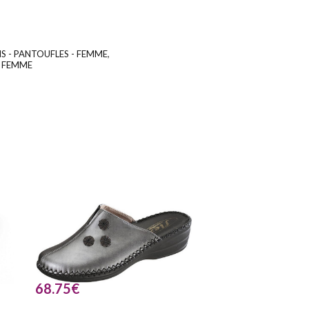
S - PANTOUFLES - FEMME
,
UGS :
ND
- FEMME
68.75
€