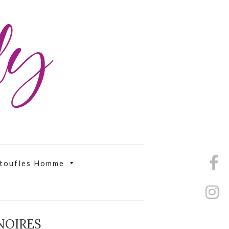
ily
toufles Homme
NOIRES