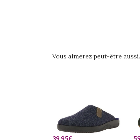
Vous aimerez peut-être auss
39.95
€
59