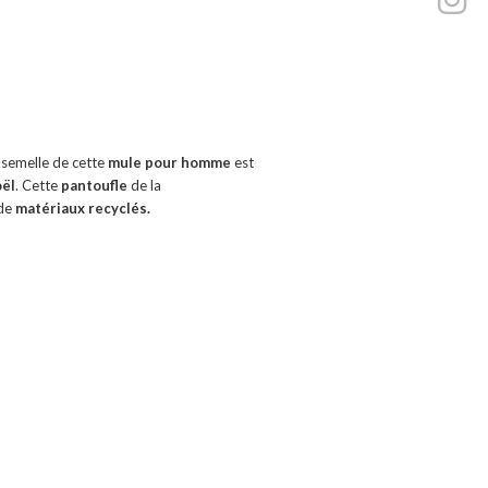
a semelle de cette
mule pour homme
est
oël
. Cette
pantoufle
de la
 de
matériaux recyclés.