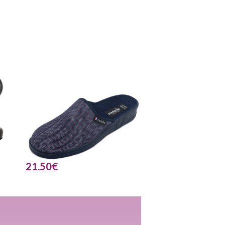
21.50
€