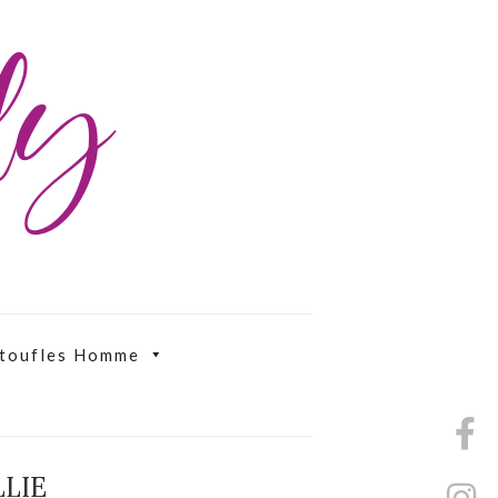
ily
toufles Homme
LLIE