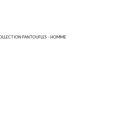
OLLECTION PANTOUFLES - HOMME
UGS :
ND