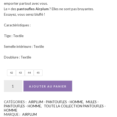
emporter partout avec vous.
Le + des
pantoufles Airplum
? Elles ne sont pas bruyantes.
Essayez, vous serez bluffé !
Caractéristiques :
Tige : Textile
Semelle intérieure : Textile
Doublure : Textile
42
43
44
45
AJOUTER AU PANIER
CATÉGORIES :
AIRPLUM - PANTOUFLES - HOMME
,
MULES -
UGS :
ND
PANTOUFLES - HOMME
,
TOUTE LA COLLECTION PANTOUFLES -
HOMME
MARQUE :
AIRPLUM