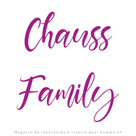
Chauss
Family
Magasin de chaussures à Issoire pour homme et