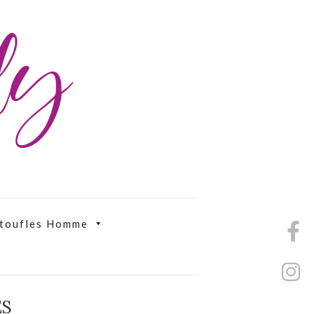
ily
toufles Homme
ES