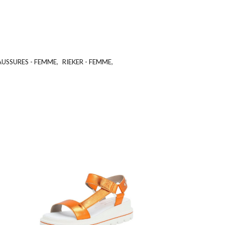
AUSSURES - FEMME
,
RIEKER - FEMME
,
UGS :
ND