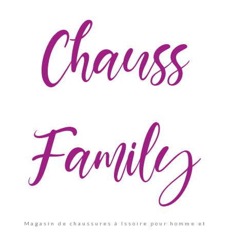
Chauss
Family
Magasin de chaussures à Issoire pour homme et