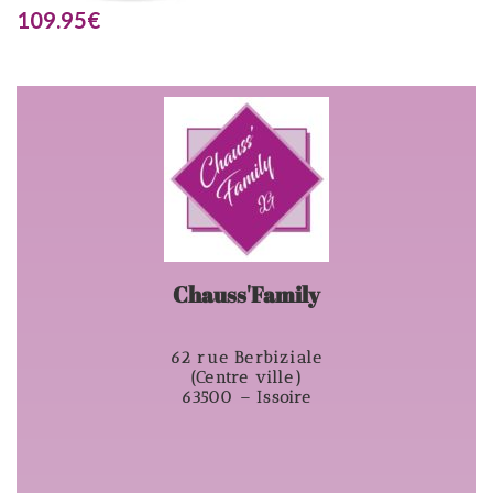
109.95
€
Chauss'Family
62 rue Berbiziale
(Centre ville)
63500 – Issoire