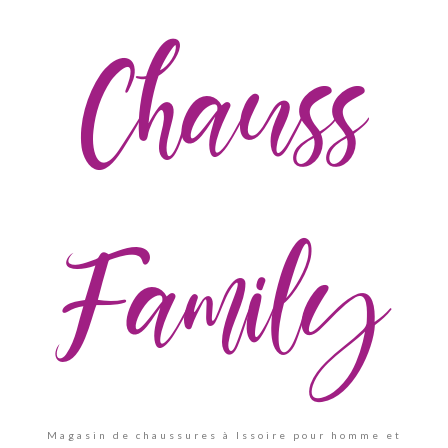
Chauss
Family
Magasin de chaussures à Issoire pour homme et