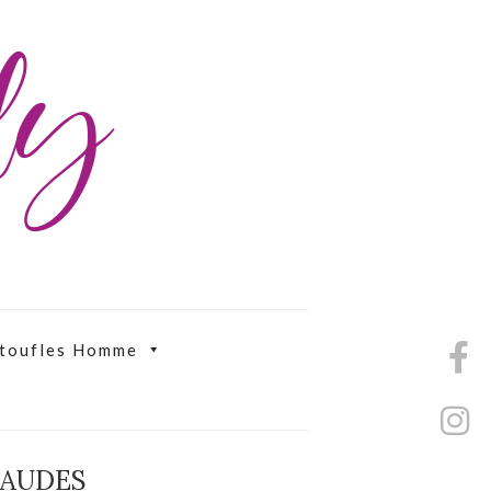
ily
toufles Homme
HAUDES