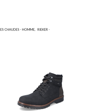
ES CHAUDES - HOMME
,
RIEKER -
UGS :
ND