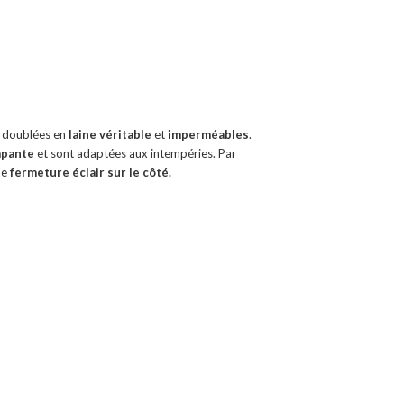
 doublées en
laine véritable
et
imperméables
.
apante
et sont adaptées aux intempéries. Par
ne
fermeture éclair sur le côté.