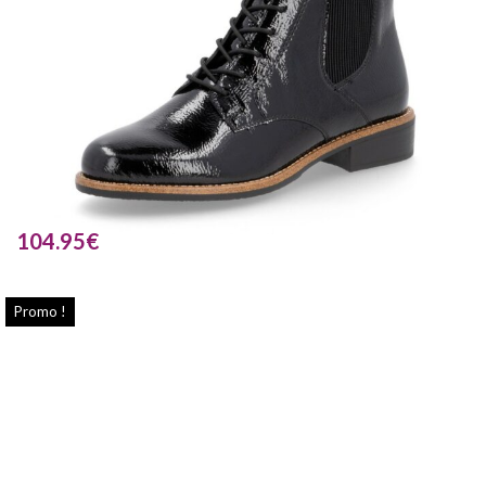
104.95
€
Promo !