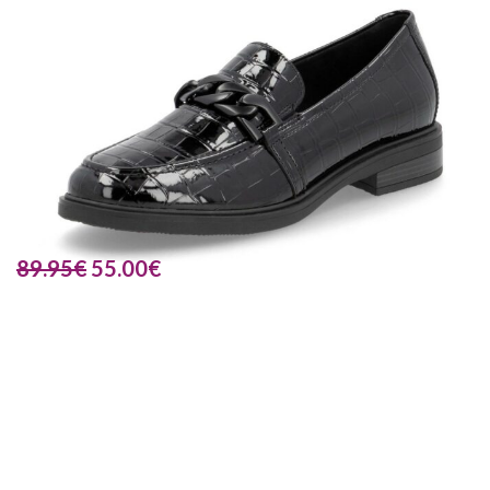
89.95
€
55.00
€