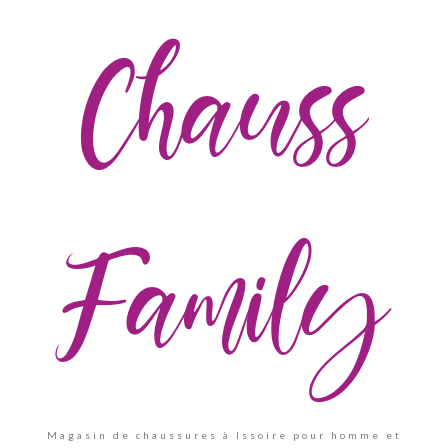
Chauss
Family
Magasin de chaussures à Issoire pour homme et