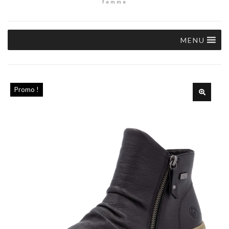
femme
MENU
Promo !