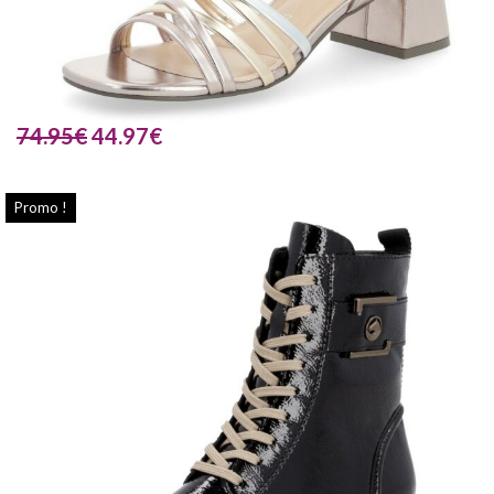
74.95
€
44.97
€
Promo !