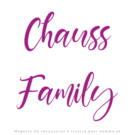
Chauss
Family
Magasin de chaussures à Issoire pour homme et