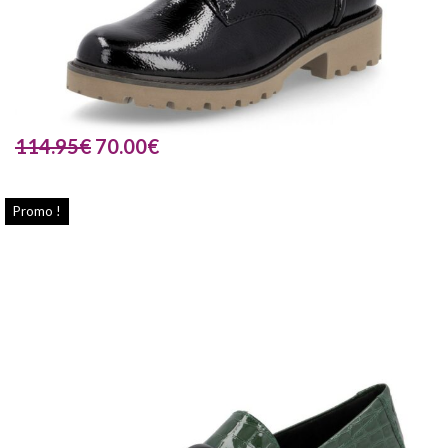
114.95
€
70.00
€
Promo !