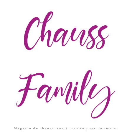
Chauss
Family
Magasin de chaussures à Issoire pour homme et