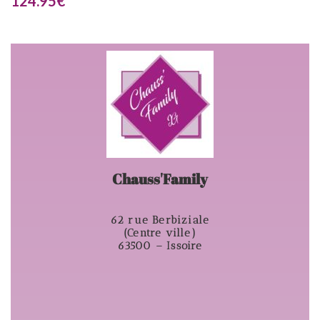
124.95
€
Chauss'Family
62 rue Berbiziale
(Centre ville)
63500 – Issoire