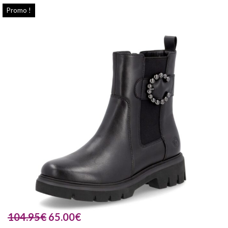
Promo !
104.95
€
65.00
€