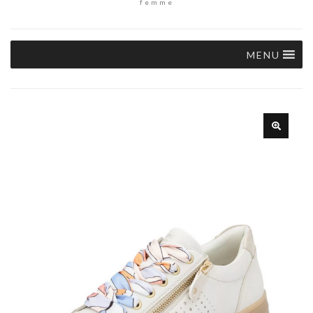
femme
MENU