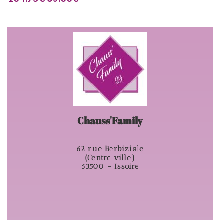
Chauss'Family
62 rue Berbiziale
(Centre ville)
63500 – Issoire