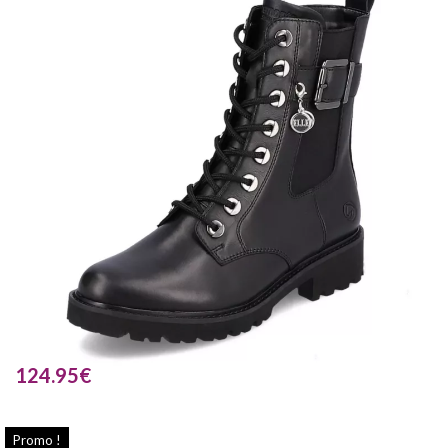
124.95
€
Promo !