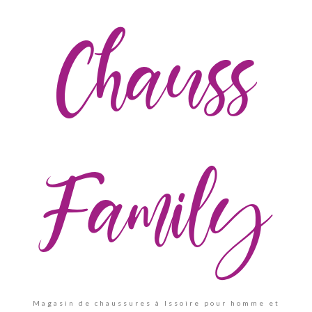
Chauss
Family
Magasin de chaussures à Issoire pour homme et