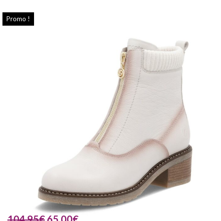
Promo !
104.95
€
65.00
€