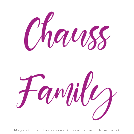
Chauss
Family
Magasin de chaussures à Issoire pour homme et