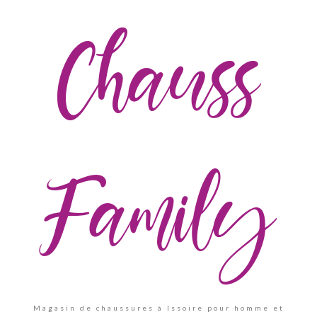
Chauss
Family
Magasin de chaussures à Issoire pour homme et