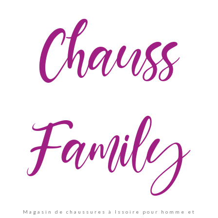
Chauss
Family
Magasin de chaussures à Issoire pour homme et