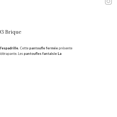
03 Brique
l’espadrille
. Cette
pantoufle fermée
présente
idérapante. Les
pantoufles
fantaisie
La