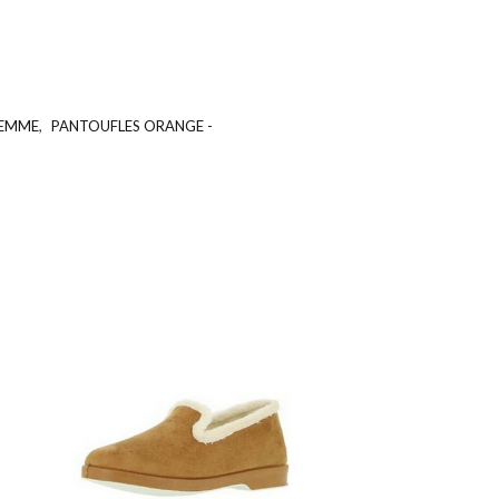
 FEMME
,
PANTOUFLES ORANGE -
UGS :
ND