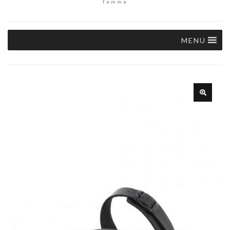
femme
MENU