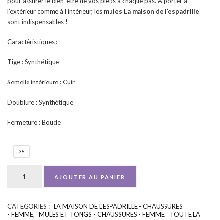
pour assurer le bien-être de vos pieds à chaque pas. À porter à
l’extérieur comme à l’intérieur, les
mules La maison de l’espadrille
sont indispensables !
Caractéristiques :
Tige : Synthétique
Semelle intérieure : Cuir
Doublure : Synthétique
Fermeture : Boucle
38
AJOUTER AU PANIER
CATÉGORIES :
LA MAISON DE L'ESPADRILLE - CHAUSSURES
UGS :
ND
- FEMME
,
MULES ET TONGS - CHAUSSURES - FEMME
,
TOUTE LA