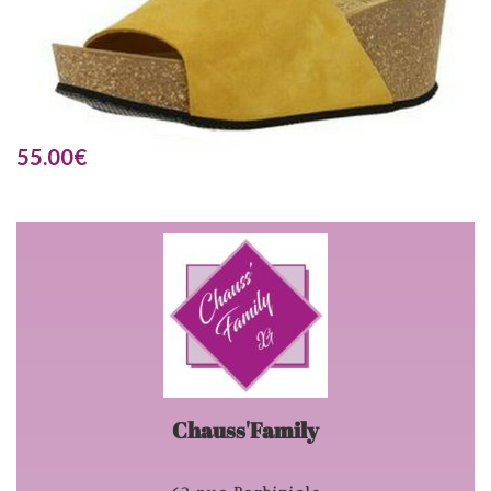
55.00
€
Chauss'Family