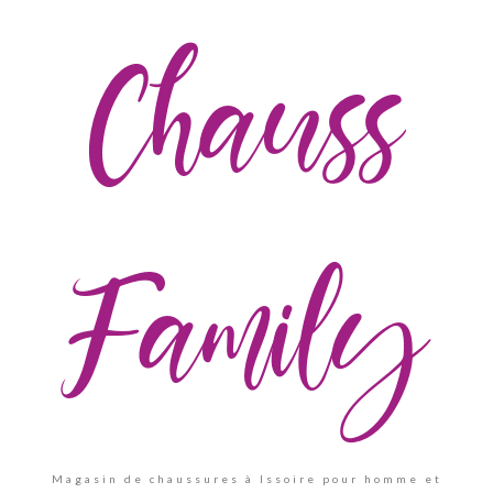
Chauss
Family
Magasin de chaussures à Issoire pour homme et