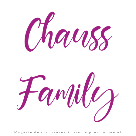
Chauss
Family
Magasin de chaussures à Issoire pour homme et