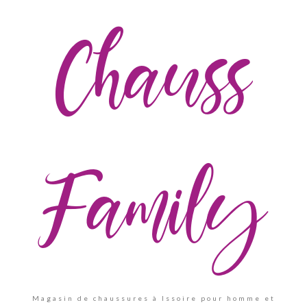
Chauss
Family
Magasin de chaussures à Issoire pour homme et