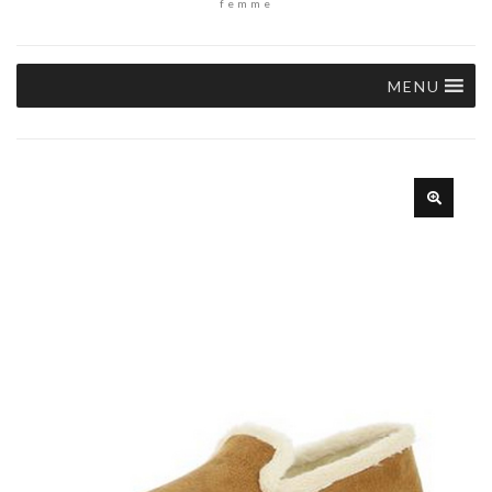
femme
MENU