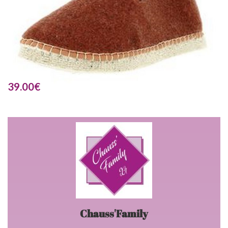
39.00
€
Chauss'Family