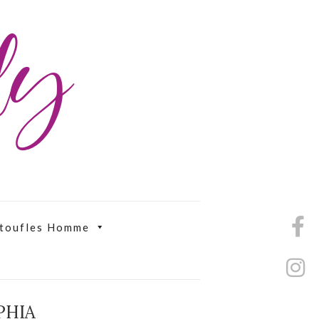
ily
toufles Homme
PHIA