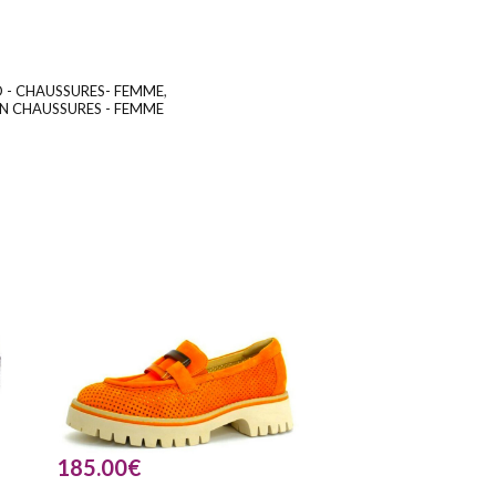
O - CHAUSSURES- FEMME
,
UGS :
ND
N CHAUSSURES - FEMME
185.00
€