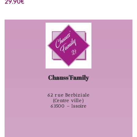
29.90
€
Chauss'Family
62 rue Berbiziale
(Centre ville)
63500 – Issoire