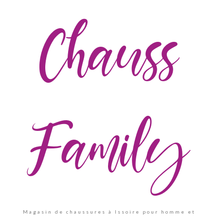
Chauss
Family
Magasin de chaussures à Issoire pour homme et