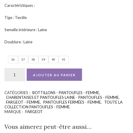
Caractéristiques :
Tige : Textile
Semelle intérieure : Laine
Doublure : Laine
36
37
38
39
40
41
AJOUTER AU PANIER
CATÉGORIES :
BOTTILLONS - PANTOUFLES - FEMME
,
UGS :
ND
CHARENTAISES ET PANTOUFLES LAINE - PANTOUFLES - FEMME
,
FARGEOT - FEMME
,
PANTOUFLES FERMÉES - FEMME
,
TOUTE LA
COLLECTION PANTOUFLES - FEMME
MARQUE :
FARGEOT
Vous aimerez peut-être aussi…