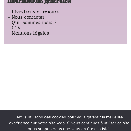
Informations générales:
–
Livraisons et retours
–
Nous contacter
–
Qui-sommes nous ?
–
CGV
–
Mentions légales
Nous utilisons des cookies pour vous garantir la meilleure
expérience sur notre site web. Si vous continuez à utiliser ce site,
nous supposerons que vous en êtes satisfait.