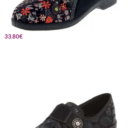
33.80
€