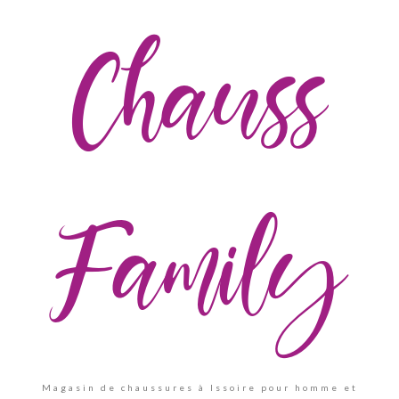
Chauss
Family
Magasin de chaussures à Issoire pour homme et