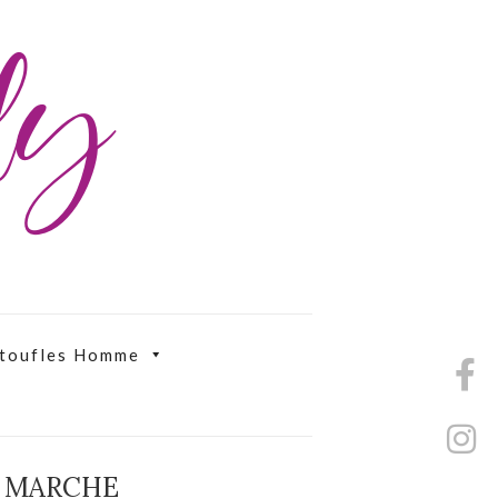
ily
toufles Homme
E MARCHE