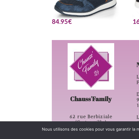
84.95
€
1
L
D
Chauss'Family
62 rue Berbiziale
L
(Centre ville)
63500 – Issoire
Nous utilisons des cookies pour vous garantir la m