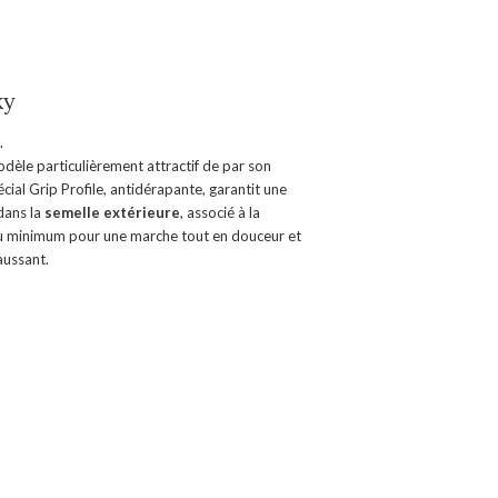
ky
.
odèle particulièrement attractif de par son
cial Grip Profile, antidérapante, garantit une
dans la
semelle extérieure
, associé à la
 au minimum pour une marche tout en douceur et
aussant.