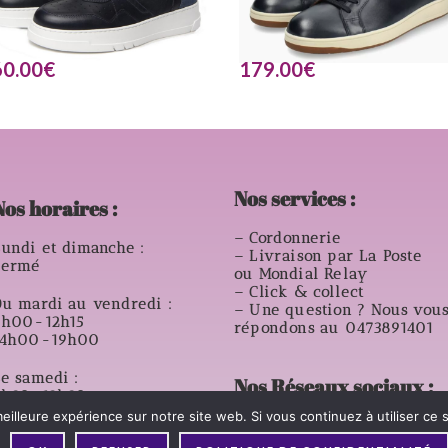
60.00
€
179.00
€
Nos services :
Nos horaires :
– Cordonnerie
undi et dimanche :
– Livraison par La Poste
Fermé
ou Mondial Relay
– Click & collect
u mardi au vendredi :
– Une question ? Nous vou
9h00-12h15
répondons au 0473891401
14h00-19h00
e samedi :
Nos Réseaux sociaux :
8h30-12h30
14h00- 18h00
eilleure expérience sur notre site web. Si vous continuez à utiliser ce