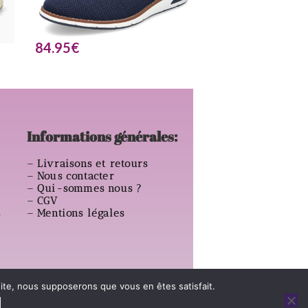
84.95
€
Informations générales:
–
Livraisons et retours
–
Nous contacter
–
Qui-sommes nous ?
–
CGV
s
–
Mentions légales
 site, nous supposerons que vous en êtes satisfait.