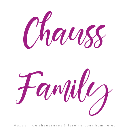
Chauss
Family
Magasin de chaussures à Issoire pour homme et