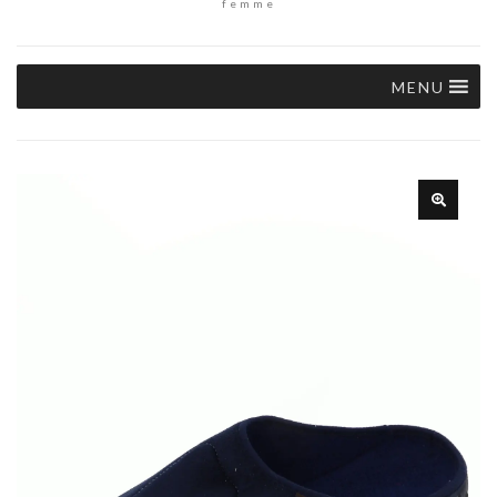
femme
MENU