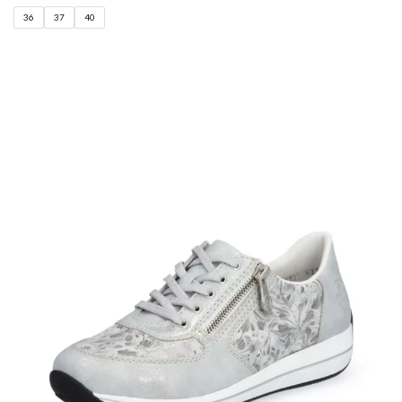
36
37
40