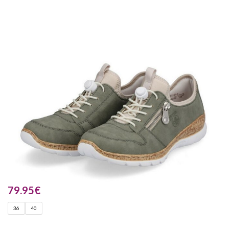
79.95
€
36
40