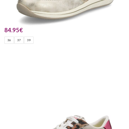
84.95
€
36
37
39