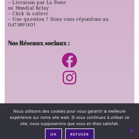
– Livraison par La Poste
ou Mondial Relay
– Click & collect
– Une question ? Nous vous répondons au
0473891401
Nos Réseaux sociaux :
Informations générales:
Nous utilisons des cookies pour vous garantir la meilleure
expérience sur notre site web. Si vous continuez à utiliser ce
site, nous supposerons que vous en êtes satisfait.
–
Livraisons et retours
–
Nous contacter
OK
REFUSER
–
Qui-sommes nous ?