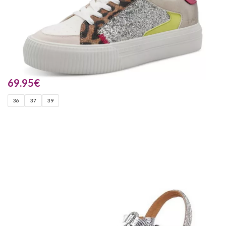
69.95
€
36
37
39