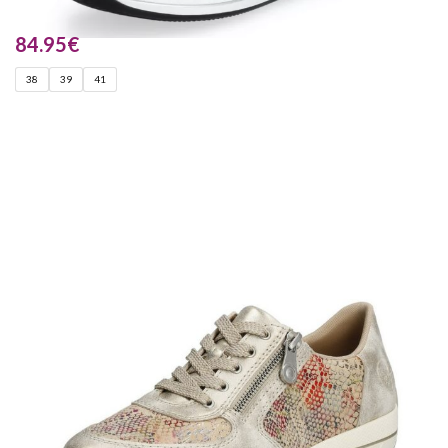
84.95
€
38
39
41