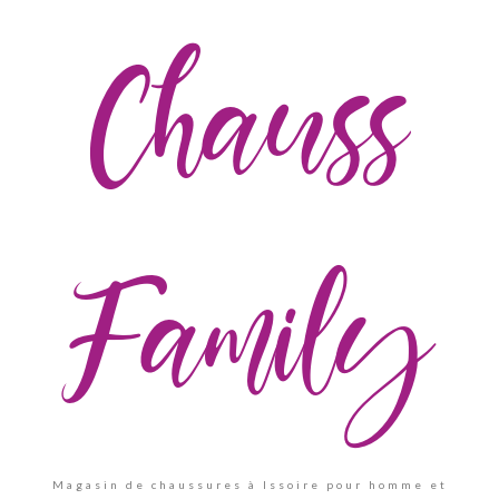
Chauss
Family
Magasin de chaussures à Issoire pour homme et