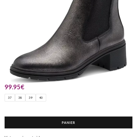
99.95
€
37
38
39
40
PANIER