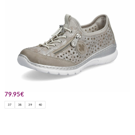
79.95
€
37
38
39
40