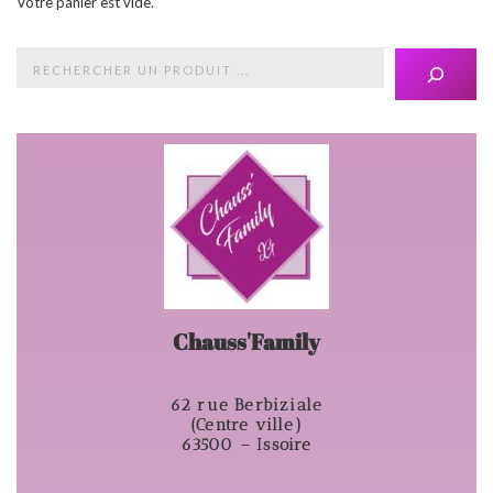
Votre panier est vide.
Chauss'Family
62 rue Berbiziale
(Centre ville)
63500 – Issoire