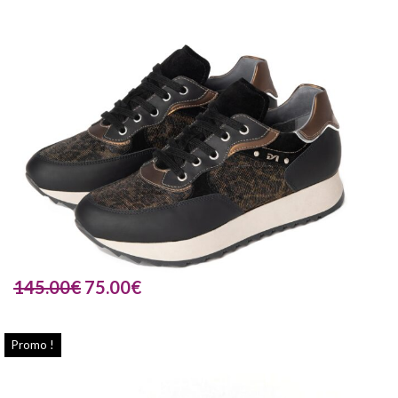
145.00
€
75.00
€
Promo !