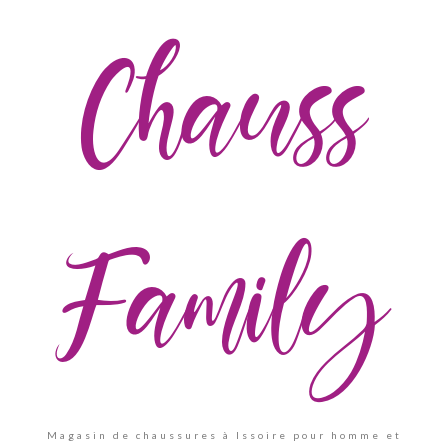
Chauss
Family
Magasin de chaussures à Issoire pour homme et