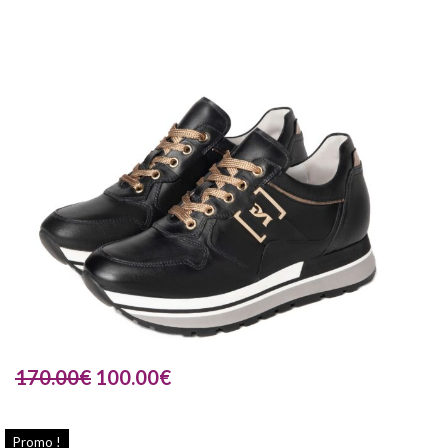
170.00
€
100.00
€
Promo !