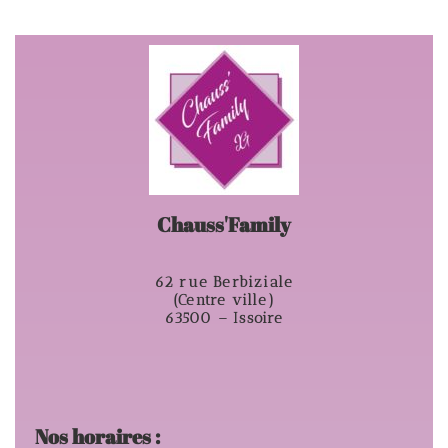
Chauss'Family
62 rue Berbiziale
(Centre ville)
63500 – Issoire
Nos horaires :