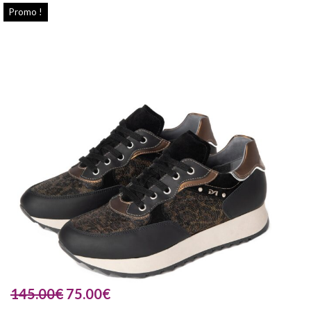
Promo !
145.00
€
75.00
€