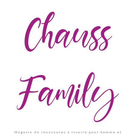
Chauss
Family
Magasin de chaussures à Issoire pour homme et