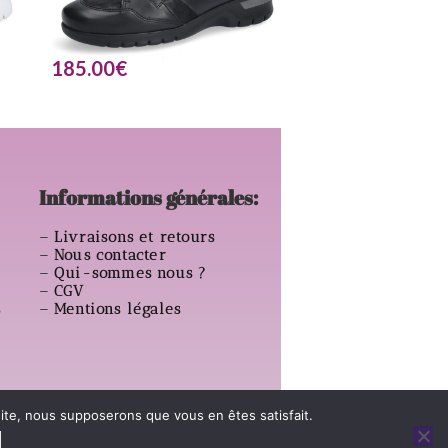
185.00
€
Informations générales:
–
Livraisons et retours
–
Nous contacter
–
Qui-sommes nous ?
–
CGV
s
–
Mentions légales
 site, nous supposerons que vous en êtes satisfait.