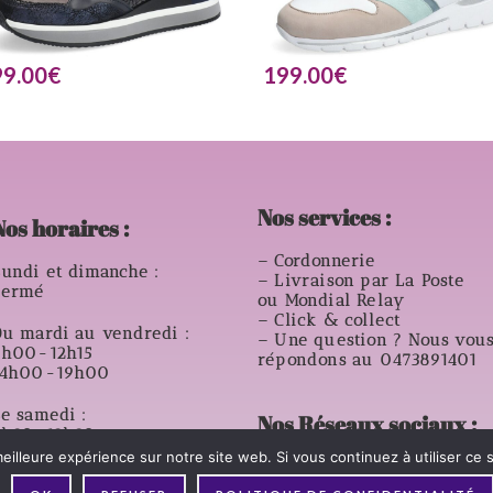
99.00
€
199.00
€
Nos services :
Nos horaires :
– Cordonnerie
undi et dimanche :
– Livraison par La Poste
Fermé
ou Mondial Relay
– Click & collect
u mardi au vendredi :
– Une question ? Nous vou
9h00-12h15
répondons au 0473891401
14h00-19h00
e samedi :
Nos Réseaux sociaux :
8h30-12h30
14h00- 18h00
eilleure expérience sur notre site web. Si vous continuez à utiliser ce