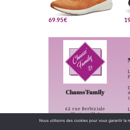
69.95
€
1
L
D
Chauss'Family
62 rue Berbiziale
L
(Centre ville)
63500 – Issoire
Nous utilisons des cookies pour vous garantir la m