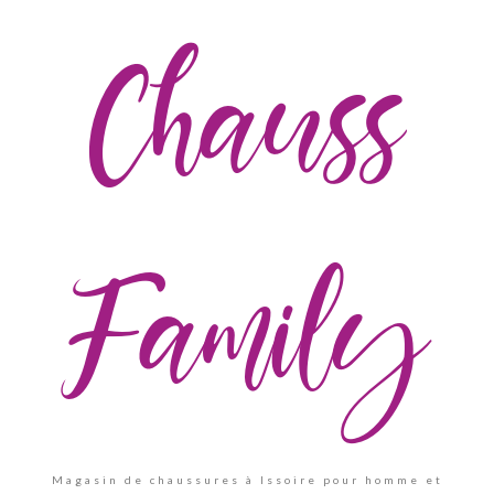
Chauss
Family
Magasin de chaussures à Issoire pour homme et