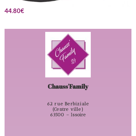
44.80
€
Chauss'Family
62 rue Berbiziale
(Centre ville)
63500 – Issoire