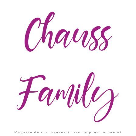
Chauss
Family
Magasin de chaussures à Issoire pour homme et