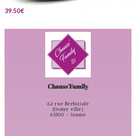
39.50
€
Chauss'Family
62 rue Berbiziale
(Centre ville)
63500 – Issoire