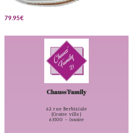
79.95
€
Chauss'Family
62 rue Berbiziale
(Centre ville)
63500 – Issoire