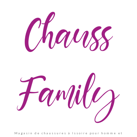
Chauss
Family
Magasin de chaussures à Issoire pour homme et