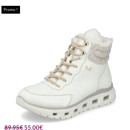
Promo !
89.95
€
55.00
€