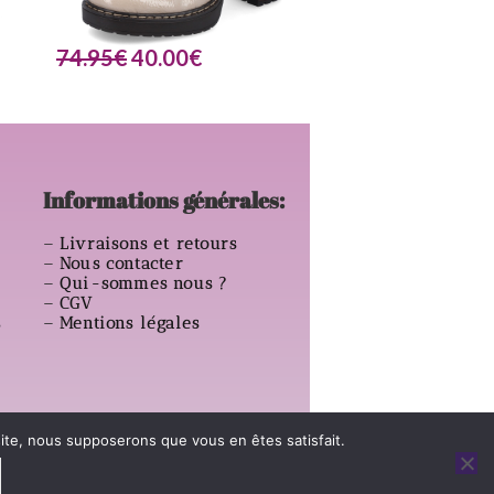
74.95
€
40.00
€
Informations générales:
–
Livraisons et retours
–
Nous contacter
–
Qui-sommes nous ?
–
CGV
s
–
Mentions légales
 site, nous supposerons que vous en êtes satisfait.