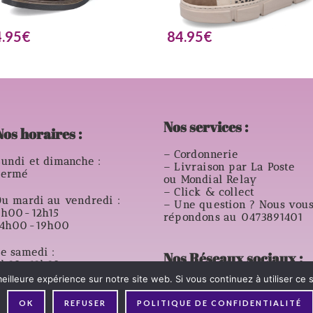
.95
€
84.95
€
Nos services :
Nos horaires :
– Cordonnerie
undi et dimanche :
– Livraison par La Poste
Fermé
ou Mondial Relay
– Click & collect
u mardi au vendredi :
– Une question ? Nous vou
9h00-12h15
répondons au 0473891401
14h00-19h00
e samedi :
Nos Réseaux sociaux :
8h30-12h30
14h00- 18h00
eilleure expérience sur notre site web. Si vous continuez à utiliser ce
OK
REFUSER
POLITIQUE DE CONFIDENTIALITÉ