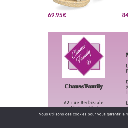
69.95
€
84
L
D
Chauss'Family
62 rue Berbiziale
L
(Centre ville)
63500 – Issoire
Nous utilisons des cookies pour vous garantir la m