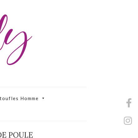
ily
toufles Homme
DE POULE