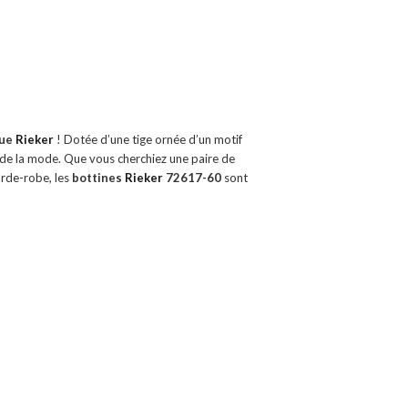
que
Rieker
! Dotée d’une tige ornée d’un motif
e de la mode. Que vous cherchiez une paire de
arde-robe, les
bottines
Rieker
72617-60
sont