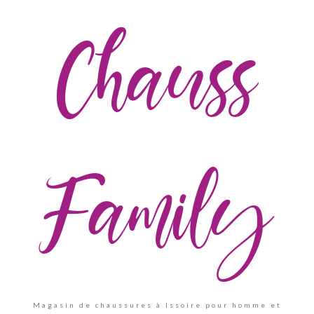
Chauss
Family
Magasin de chaussures à Issoire pour homme et