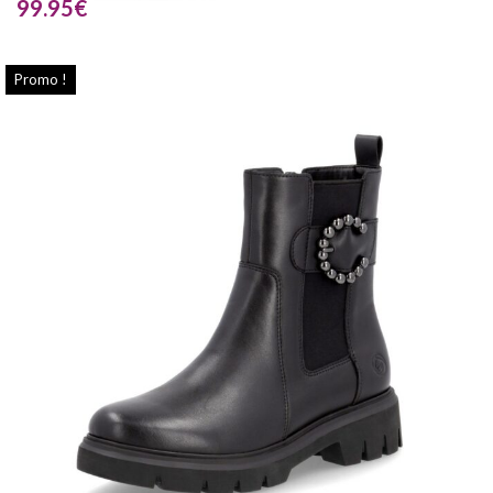
99.95
€
Promo !