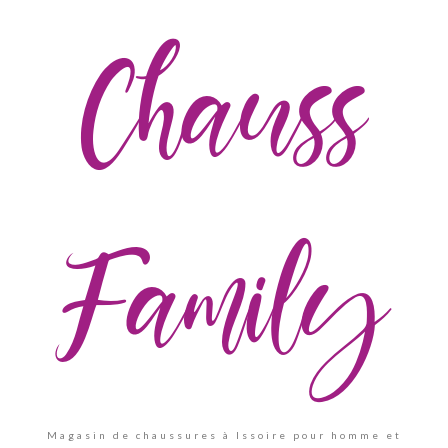
Chauss
Family
Magasin de chaussures à Issoire pour homme et