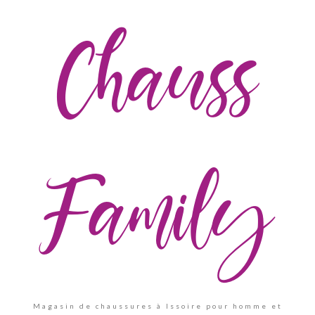
Chauss
Family
Magasin de chaussures à Issoire pour homme et