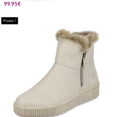
99.95
€
Promo !