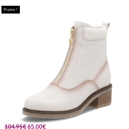
Promo !
104.95
€
65.00
€