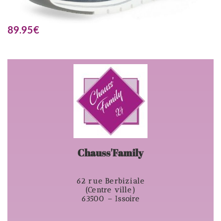
89.95
€
Chauss'Family
62 rue Berbiziale
(Centre ville)
63500 – Issoire