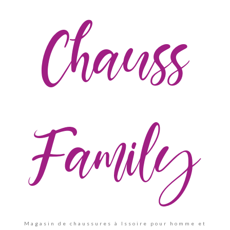
Chauss
Family
Magasin de chaussures à Issoire pour homme et