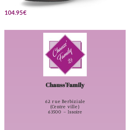
104.95
€
Chauss'Family
62 rue Berbiziale
(Centre ville)
63500 – Issoire