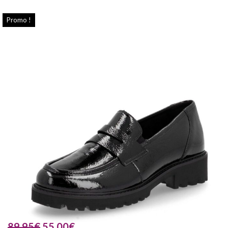
Promo !
89.95
€
55.00
€