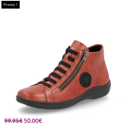
Promo !
99.95
€
50.00
€