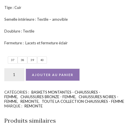
Tige : Cuir
Semelle intérieure : Textile – amovible
Doublure : Textile
Fermeture : Lacets et fermeture éclair
37
38
39
40
AJOUTER AU PANIER
CATÉGORIES :
BASKETS MONTANTES - CHAUSSURES -
UGS :
ND
FEMME
,
CHAUSSURES BRONZE - FEMME
,
CHAUSSURES NOIRES -
FEMME
,
REMONTE
,
TOUTE LA COLLECTION CHAUSSURES - FEMME
MARQUE :
REMONTE
Produits similaires