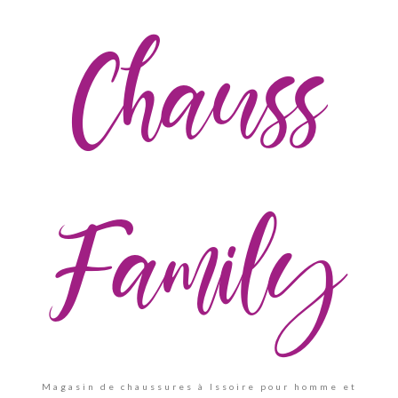
Chauss
Family
Magasin de chaussures à Issoire pour homme et