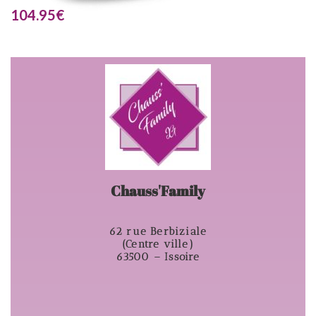
104.95
€
Chauss'Family
62 rue Berbiziale
(Centre ville)
63500 – Issoire