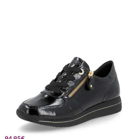
94.95
€