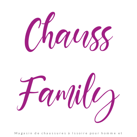
Chauss
Family
Magasin de chaussures à Issoire pour homme et