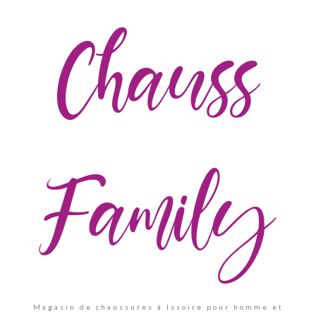
Chauss
Family
Magasin de chaussures à Issoire pour homme et