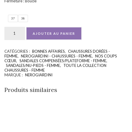
Fermeture : Boucle
37
38
AJOUTER AU PANIER
CATÉGORIES :
BONNES AFFAIRES
,
CHAUSSURES DORÉES -
UGS :
ND
FEMME
,
NEROGIARDINI - CHAUSSURES - FEMME
,
NOS COUPS
CŒUR
,
SANDALES COMPENSÉES/PLATEFORME - FEMME
,
SANDALES/NU-PIEDS - FEMME
,
TOUTE LA COLLECTION
CHAUSSURES - FEMME
MARQUE :
NEROGIARDINI
Produits similaires