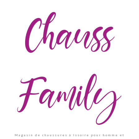
Chauss
Family
Magasin de chaussures à Issoire pour homme et