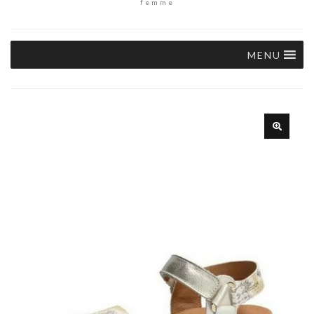
femme
MENU