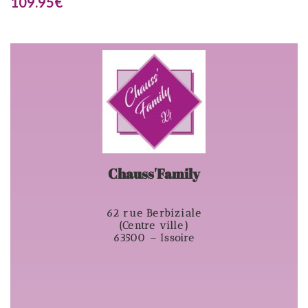
109.95
€
Chauss'Family
62 rue Berbiziale
(Centre ville)
63500 – Issoire