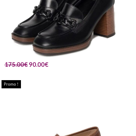
175.00
€
90.00
€
Promo !