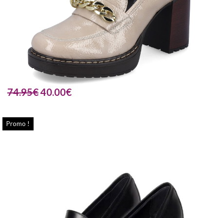
74.95
€
40.00
€
Promo !