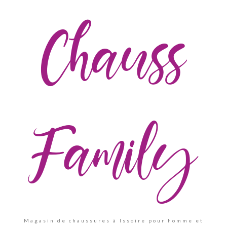
Chauss
Family
Magasin de chaussures à Issoire pour homme et