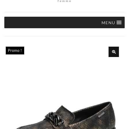
femme
MENU
Promo !