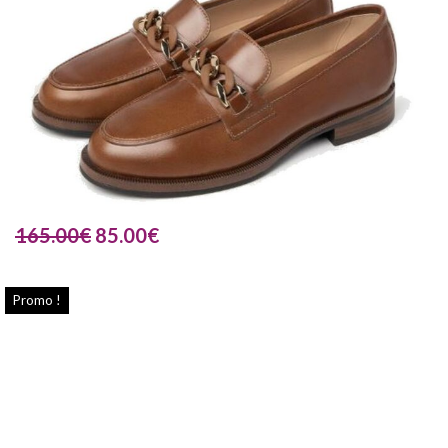
165.00
€
85.00
€
Promo !