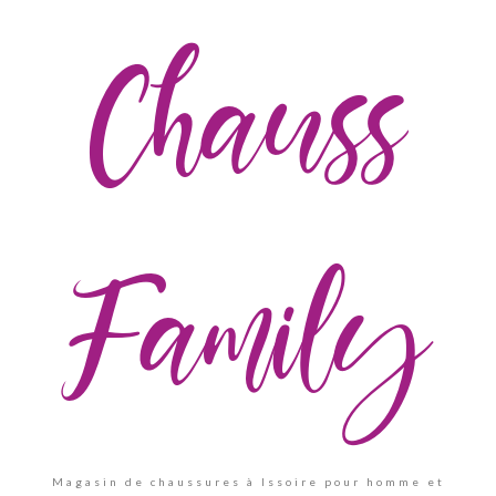
Chauss
Family
Magasin de chaussures à Issoire pour homme et