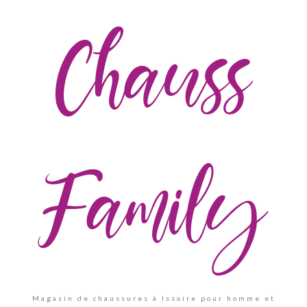
Chauss
Family
Magasin de chaussures à Issoire pour homme et