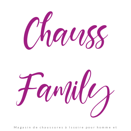
Chauss
Family
Magasin de chaussures à Issoire pour homme et