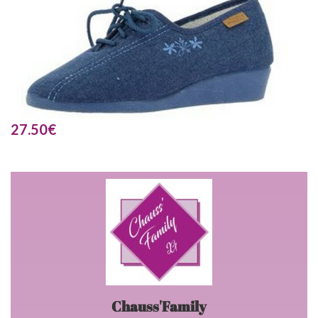
27.50
€
Chauss'Family