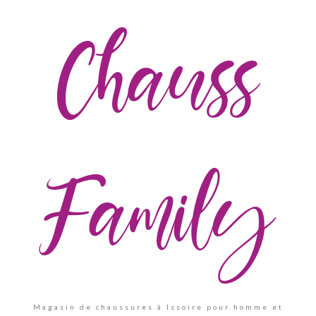
Chauss
Family
Magasin de chaussures à Issoire pour homme et