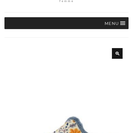
femme
MENU