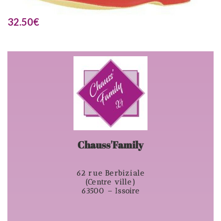
32.50
€
Chauss'Family
62 rue Berbiziale
(Centre ville)
63500 – Issoire