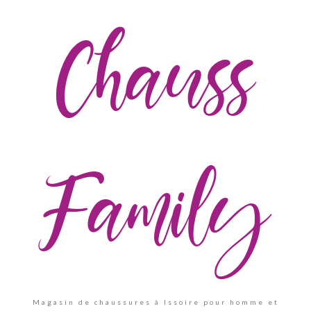
Chauss
Family
Magasin de chaussures à Issoire pour homme et