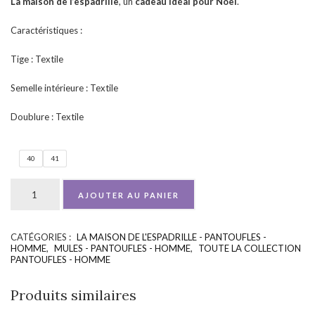
La maison de l’espadrille
, un
cadeau idéal pour Noël
.
Caractéristiques :
Tige : Textile
Semelle intérieure : Textile
Doublure : Textile
40
41
AJOUTER AU PANIER
CATÉGORIES :
LA MAISON DE L'ESPADRILLE - PANTOUFLES -
UGS :
ND
HOMME
,
MULES - PANTOUFLES - HOMME
,
TOUTE LA COLLECTION
PANTOUFLES - HOMME
Produits similaires