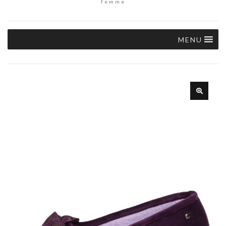
femme
MENU