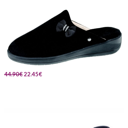
44.90
€
22.45
€