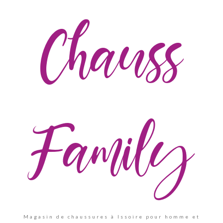
Chauss
Family
Magasin de chaussures à Issoire pour homme et