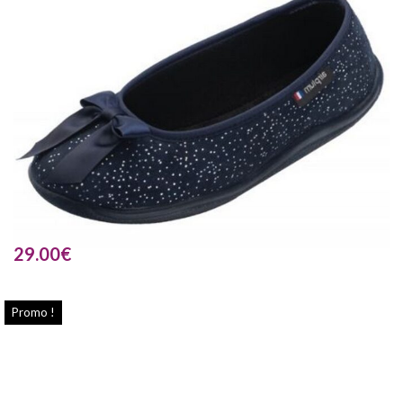
29.00
€
Promo !