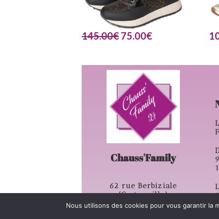
145.00
€
75.00
€
1
L
D
Chauss'Family
62 rue Berbiziale
L
(Centre ville)
63500 – Issoire
Nous utilisons des cookies pour vous garantir la m