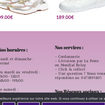
09.00
€
189.00
€
Nos services :
Nos horaires :
– Cordonnerie
undi et dimanche :
– Livraison par La Poste
Fermé
ou Mondial Relay
– Click & collect
u mardi au vendredi :
– Une question ? Nous vou
9h00-12h15
répondons au 0473891401
14h00-19h00
e samedi :
Nos Réseaux sociaux :
8h30-12h30
14h00- 18h00
eilleure expérience sur notre site web. Si vous continuez à utiliser ce