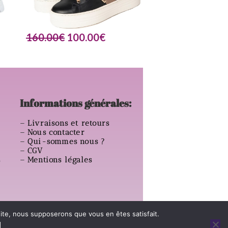
160.00
€
100.00
€
Informations générales:
–
Livraisons et retours
–
Nous contacter
–
Qui-sommes nous ?
–
CGV
s
–
Mentions légales
 site, nous supposerons que vous en êtes satisfait.