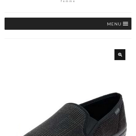
femme
MENU