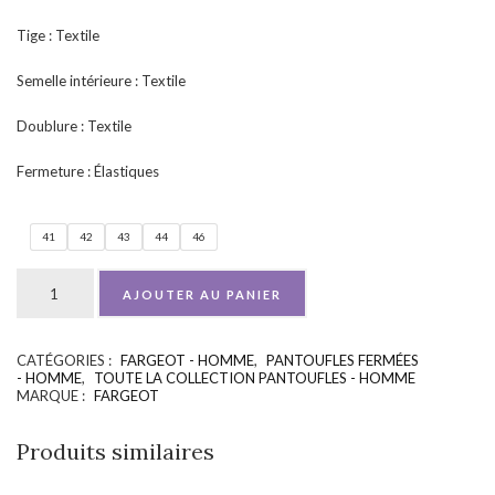
Tige : Textile
Semelle intérieure : Textile
Doublure : Textile
Fermeture : Élastiques
41
42
43
44
46
AJOUTER AU PANIER
CATÉGORIES :
FARGEOT - HOMME
,
PANTOUFLES FERMÉES
UGS :
ND
- HOMME
,
TOUTE LA COLLECTION PANTOUFLES - HOMME
MARQUE :
FARGEOT
Produits similaires