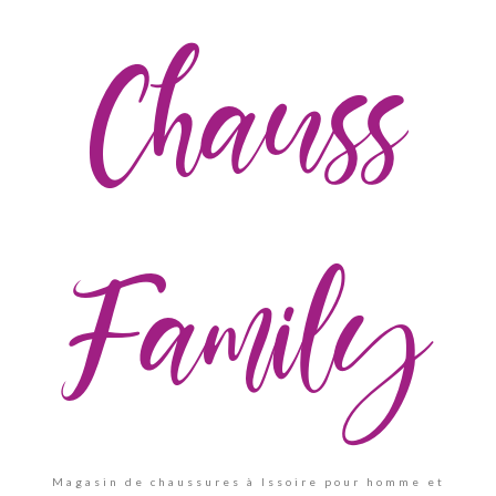
Chauss
Family
Magasin de chaussures à Issoire pour homme et