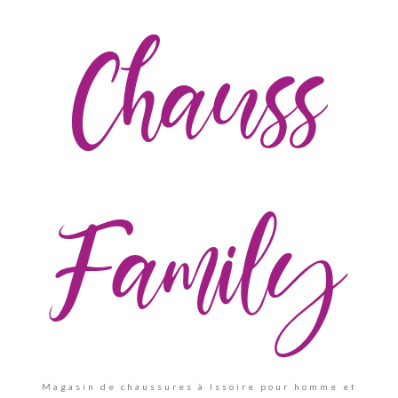
Chauss
Family
Magasin de chaussures à Issoire pour homme et