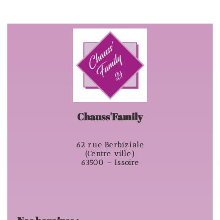
Chauss'Family
62 rue Berbiziale
(Centre ville)
63500 – Issoire